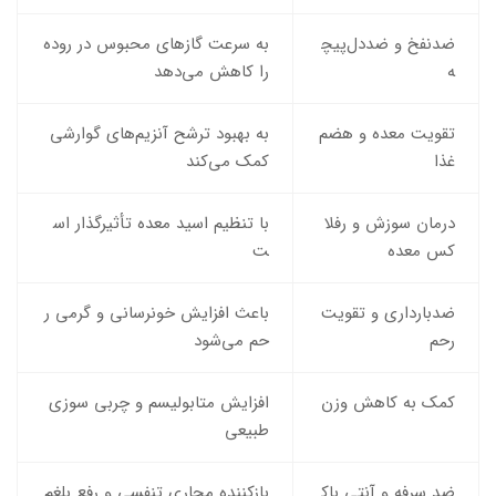
ضدنفخ و ضددل‌پیچ
به سرعت گازهای محبوس در روده
ه
را کاهش می‌دهد
تقویت معده و هضم
به بهبود ترشح آنزیم‌های گوارشی
غذا
کمک می‌کند
درمان سوزش و رفلا
با تنظیم اسید معده تأثیرگذار اس
کس معده
ت
ضدبارداری و تقویت
باعث افزایش خونرسانی و گرمی ر
رحم
حم می‌شود
کمک به کاهش وزن
افزایش متابولیسم و چربی‌ سوزی
طبیعی
ضد سرفه و آنتی ‌باک
بازکننده مجاری تنفسی و رفع بلغم