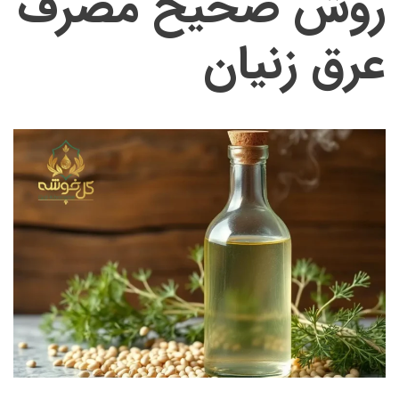
روش صحیح مصرف
عرق زنیان